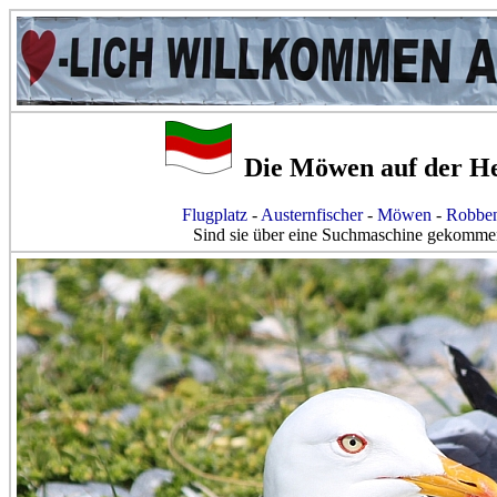
Die Möwen auf der He
Flugplatz
-
Austernfischer
-
Möwen
-
Robben
Sind sie über eine Suchmaschine gekomm