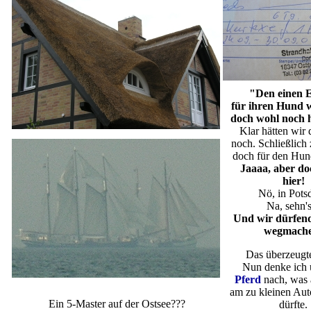
"Den einen
für ihren Hund w
doch wohl noch 
Klar hätten wir
noch. Schließlich
doch für den Hun
Jaaaa, aber do
hier!
Nö, in Pots
Na, sehn'
Und wir dürfen
wegmache
Das überzeugt
Nun denke ich 
Pferd
nach, was 
am zu kleinen Aut
Ein 5-Master auf der Ostsee???
dürfte.