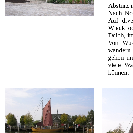
Absturz 
Nach Nor
Auf dive
Wieck od
Deich, i
Von Wus
wandern 
gehen un
viele Wa
können.