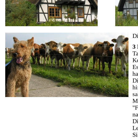
Di
3
Ta
Ko
Es
ha
Di
hi
sa
Me
"F
na
Di
Le
Si