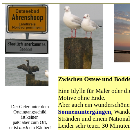
Zwischen Ostsee und Bodd
Eine Idylle für Maler oder d
Motive ohne Ende.
Aber auch ein wunderschöner
Der Geier unter dem
Sonnenuntergängen
, Wande
Orteingangsschild
ist keiner,
Stränden und einem National
paßt aber zum Ort,
Leider sehr teuer. 30 Minute
er ist
auch
ein Räuber!