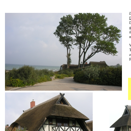
L
D
g
i
T
F