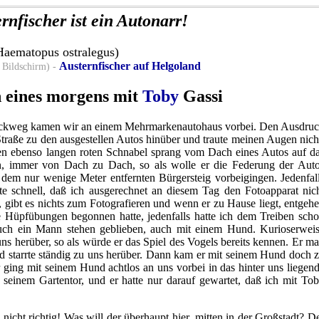
ernfischer ist ein Autonarr!
Haematopus ostralegus
)
Austernfischer auf Helgoland
 Bildschirm) -
h eines morgens mit
Toby
Gassi
ckweg kamen wir an einem Mehrmarkenautohaus vorbei. Den Ausdru
 Straße zu den ausgestellen Autos hinüber und traute meinen Augen nich
en ebenso langen roten Schnabel sprang vom Dach eines Autos auf d
, immer von Dach zu Dach, so als wolle er die Federung der Aut
 dem nur wenige Meter entfernten Bürgersteig vorbeigingen. Jedenfal
te schnell, daß ich ausgerechnet an diesem Tag den Fotoapparat nic
 gibt es nichts zum Fotografieren und wenn er zu Hause liegt, entgeh
e Hüpfübungen begonnen hatte, jedenfalls hatte ich dem Treiben sch
auch ein Mann stehen geblieben, auch mit einem Hund. Kurioserwei
uns herüber, so als würde er das Spiel des Vogels bereits kennen. Er m
nd starrte ständig zu uns herüber. Dann kam er mit seinem Hund doch 
 ging mit seinem Hund achtlos an uns vorbei in das hinter uns liegen
 seinem Gartentor, und er hatte nur darauf gewartet, daß ich mit To
nicht richtig! Was will der überhaupt hier, mitten in der Großstadt? D