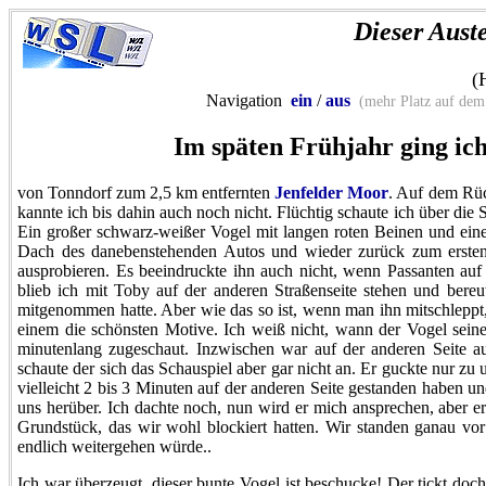
Dieser Aust
(
Navigation
ein
/
aus
(mehr Platz auf dem
Im späten Frühjahr ging ic
von Tonndorf zum 2,5 km entfernten
Jenfelder Moor
. Auf dem Rü
kannte ich bis dahin auch noch nicht. Flüchtig schaute ich über die
Ein großer schwarz-weißer Vogel mit langen roten Beinen und ein
Dach des danebenstehenden Autos und wieder zurück zum ersten
ausprobieren. Es beeindruckte ihn auch nicht, wenn Passanten auf
blieb ich mit Toby auf der anderen Straßenseite stehen und bereu
mitgenommen hatte. Aber wie das so ist, wenn man ihn mitschleppt,
einem die schönsten Motive. Ich weiß nicht, wann der Vogel sein
minutenlang zugeschaut. Inzwischen war auf der anderen Seite 
schaute der sich das Schauspiel aber gar nicht an. Er guckte nur zu 
vielleicht 2 bis 3 Minuten auf der anderen Seite gestanden haben u
uns herüber. Ich dachte noch, nun wird er mich ansprechen, aber er
Grundstück, das wir wohl blockiert hatten. Wir standen ganau vor
endlich weitergehen würde..
Ich war überzeugt, dieser bunte Vogel ist beschucke! Der tickt doch 