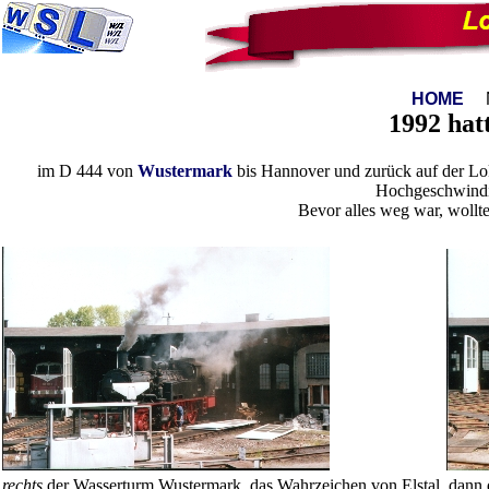
HOME
Na
1992 hat
im D 444 von
Wustermark
bis Hannover und zurück auf der Lok 
Hochgeschwindig
Bevor alles weg war, wollte
rechts
der Wasserturm Wustermark, das Wahrzeichen von Elstal, dan