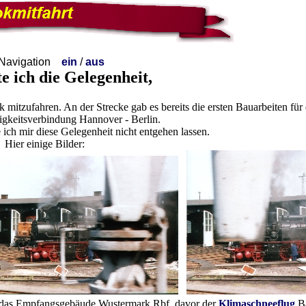
vigation
ein
/
aus
te ich die Gelegenheit
,
mitzufahren. An der Strecke gab es bereits die ersten Bauarbeiten für
keitsverbindung Hannover - Berlin.
 ich mir diese Gelegenheit nicht entgehen lassen.
Hier einige Bilder:
n das Empfangsgebäude Wustermark Rbf, davor der
Klimaschneeflug
Ba