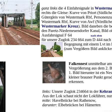
ganz links
die 4 Einfahrsignale in
Wusterm
rechts die Gleise: Kurve von Priort (Südlich
Gütergleis von Wustermark Rbf, Personenzu
Wustermark Rbf, Kurve von Awf (Nördliche
Wustermarker Kreuz
). Bild daneben die 
den Paretz-Niederneuendorfer Kanal, Bild
o
Ausfahrsignal F 64
nach oben
für unsere Zuglok 234 664 zum D 444 nach
Begegnung mit einem Lvt im
(zum Vergößern Bild anklicke
Falkennest
unmittelbar am 
Vergrößerung aus dem 2. Bi
1. Bild hierunter ist ein Nes
kleiner brauner Punkt gera
erkennen.
links:
Unsere Zuglok 234664 in der
Kehran
Aus der Lok schaut nicht der Lokführer, nur
mitte:
Havelbrücke bei Rathenow,
darunter:
Elbebrücken bei Hämerten