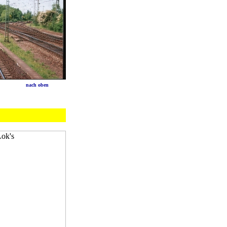
elung
nach oben