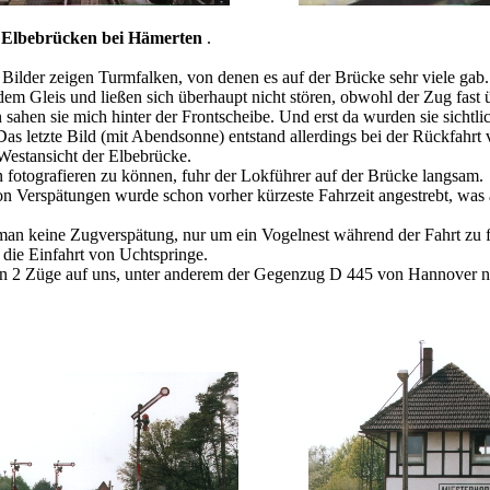
r Elbebrücken bei Hämerten
 Bilder zeigen Turmfalken, von denen es auf der Brücke sehr viele gab
dem Gleis und ließen sich überhaupt nicht stören, obwohl der Zug fast 
sahen sie mich hinter der Frontscheibe. Und erst da wurden sie sichtli
 Das letzte Bild (mit Abendsonne) entstand allerdings bei der Rückfahr
e Westansicht der Elbebrücke.
fotografieren zu können, fuhr der Lokführer auf der Brücke langsam.
n Verspätungen wurde schon vorher kürzeste Fahrzeit angestrebt, was
man keine Zugverspätung, nur um ein Vogelnest während der Fahrt zu f
 die Einfahrt von Uchtspringe.
on 2 Züge auf uns, unter anderem der Gegenzug D 445 von Hannover n