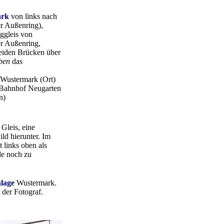
ark
von links nach
er Außenring),
ggleis von
r Außenring,
beiden Brücken über
ben
das
 Wustermark (Ort)
 Bahnhof Neugarten
n)
Gleis, eine
ld hierunter. Im
t links oben als
de noch zu
lage
Wustermark.
 der Fotograf.