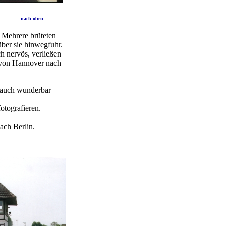
.
nach oben
. Mehrere brüteten
über sie hinwegfuhr.
ch nervös, verließen
t von Hannover nach
 auch wunderbar
otografieren.
ach Berlin.