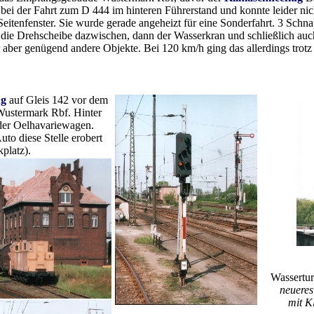
ei der Fahrt zum D 444 im hinteren Führerstand und konnte leider nic
Seitenfenster. Sie wurde gerade angeheizt für eine Sonderfahrt. 3 Schn
die Drehscheibe dazwischen, dann der Wasserkran und schließlich auc
ür aber genügend andere Objekte. Bei 120 km/h ging das allerdings trot
ug
auf Gleis 142 vor dem
Wustermark Rbf. Hinter
er Oelhavariewagen.
uto diese Stelle erobert
kplatz).
Wassertu
neueres
mit Kl