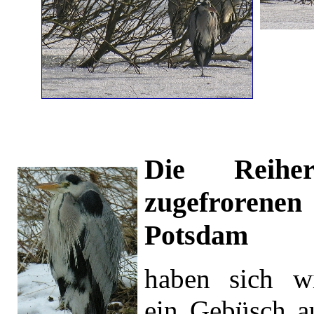
Die Reih
zugefroren
Potsdam
haben sich wi
ein Gebüsch au