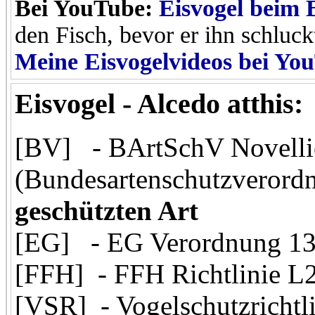
Bei YouTube:
Eisvogel beim
den Fisch, bevor er ihn schluck
Meine Eisvogelvideos bei Yo
Eisvogel - Alcedo atthis:
[BV] - BArtSchV Novelli
(Bundesartenschutzveror
geschützten Art
[EG] - EG Verordnung 1
[FFH] - FFH Richtlinie L
[VSR] - Vogelschutzrichtli