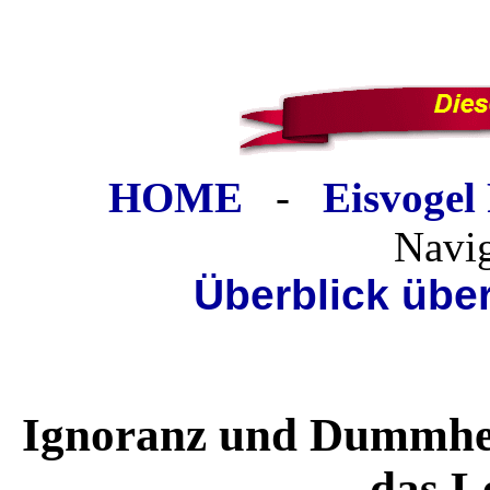
HOME
-
Eisvogel
Navi
Überblick übe
Ignoranz und Dummhei
das L