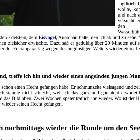
Jagdtrieb 
wollte, ko
und nach a
versucht e
den 
Wasserhüh
enden Edelstein, dem
Eisvogel
, Ausschau halte, den ich ab und zu sehe.
hen zielsicher erwischte. Dazu saß er geduldig über 20 Minuten auf 
 aber der Fotoapparat lag wegen des ungünstigen Wetters wieder einmal
, treffe ich hin und wieder einen angelnden jungen Man
 schon einen Hecht gefangen habe. Er schmunzelte vielsagend und zeig
h staunte nicht schlecht, weil ich das ganz und gar nicht erwartet 
and das Bild oben. Zwei Wochen später traf ich ihn wieder. Wo ist der
te wieder seinen Hecht gefangen.
h nachmittags wieder die Runde um den Se