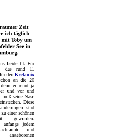
eraumer Zeit
e ich täglich
 mit Toby um
felder See in
amburg.
ns beide fit. Für
d das rund 11
 für den
Kretamix
 schon an die 20
 denn er rennt ja
her und vor und
d muß seine Nase
neinstecken. Diese
anderungen sind
 zu einer schönen
eit geworden.
r anfangs jedem
achrannte und
 angeborenen