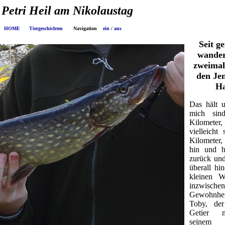
Heil am Nikolaustag
HOME
Tiergeschichten
Navigation
ein
/
aus
Seit g
wander
zweimal
den Jen
H
Das hält u
mich sin
Kilometer,
vielleicht
Kilometer,
hin und 
zurück un
überall hi
kleinen W
inzwischen
Gewohnh
Toby, de
Getier n
seinem