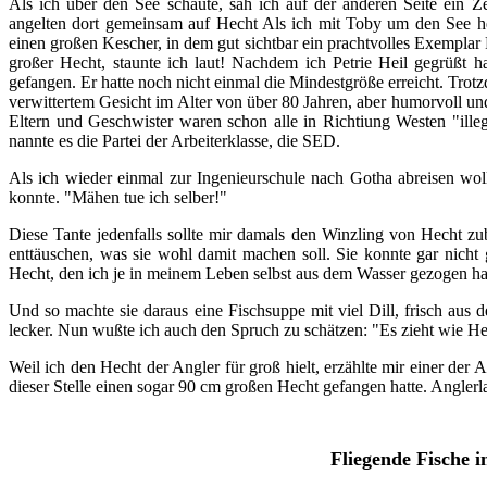
Als ich über den See schaute, sah ich auf der anderen Seite ein Ze
angelten dort gemeinsam auf Hecht Als ich mit Toby um den See her
einen großen Kescher, in dem gut sichtbar ein prachtvolles Exemplar
großer Hecht, staunte ich laut! Nachdem ich Petrie Heil gegrüßt h
gefangen. Er hatte noch nicht einmal die Mindestgröße erreicht. Trotz
verwittertem Gesicht im Alter von über 80 Jahren, aber humorvoll un
Eltern und Geschwister waren schon alle in Richtiung Westen "illeg
nannte es die Partei der Arbeiterklasse, die SED.
Als ich wieder einmal zur Ingenieurschule nach Gotha abreisen wollt
konnte. "Mähen tue ich selber!"
Diese Tante jedenfalls sollte mir damals den Winzling von Hecht zu
enttäuschen, was sie wohl damit machen soll. Sie konnte gar nicht 
Hecht, den ich je in meinem Leben selbst aus dem Wasser gezogen h
Und so machte sie daraus eine Fischsuppe mit viel Dill, frisch aus
lecker. Nun wußte ich auch den Spruch zu schätzen: "Es zieht wie H
Weil ich den Hecht der Angler für groß hielt, erzählte mir einer der 
dieser Stelle einen sogar 90 cm großen Hecht gefangen hatte. Anglerlat
Fliegende Fische i