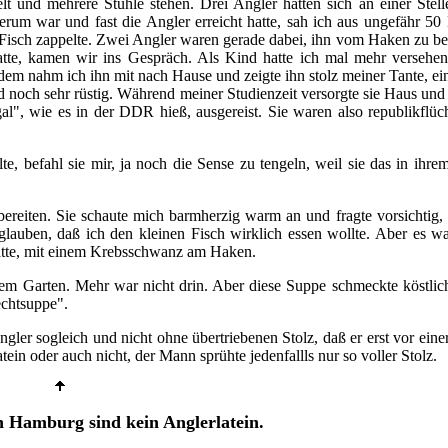
lt und mehrere Stühle stehen. Drei Angler hatten sich an einer Stel
um war und fast die Angler erreicht hatte, sah ich aus ungefähr 50
 Fisch zappelte. Zwei Angler waren gerade dabei, ihn vom Haken zu be
atte, kamen wir ins Gespräch. Als Kind hatte ich mal mehr versehen
dem nahm ich ihn mit nach Hause und zeigte ihn stolz meiner Tante, ein
d noch sehr rüstig. Während meiner Studienzeit versorgte sie Haus un
al", wie es in der DDR hieß, ausgereist. Sie waren also republikflüc
e, befahl sie mir, ja noch die Sense zu tengeln, weil sie das in ihre
bereiten. Sie schaute mich barmherzig warm an und fragte vorsichtig,
glauben, daß ich den kleinen Fisch wirklich essen wollte. Aber es wa
atte, mit einem Krebsschwanz am Haken.
 dem Garten. Mehr war nicht drin. Aber diese Suppe schmeckte köstlic
echtsuppe".
Angler sogleich und nicht ohne übertriebenen Stolz, daß er erst vor ei
ein oder auch nicht, der Mann sprühte jedenfallls nur so voller Stolz.
n Hamburg sind kein Anglerlatein.