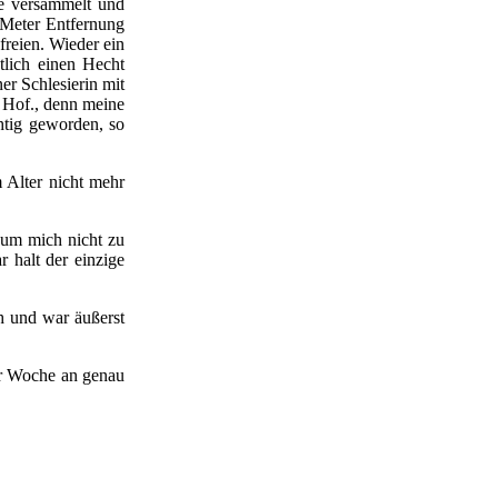
le versammelt und
 Meter Entfernung
freien. Wieder ein
tlich einen Hecht
er Schlesierin mit
d Hof., denn meine
htig geworden, so
m Alter nicht mehr
 um mich nicht zu
r halt der einzige
h und war äußerst
ner Woche an genau