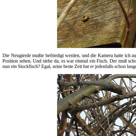
Die Neugierde mußte befriedigt werden, und die Kamera hatte ich au
Position sehen. Und siehe da, es war einmal ein Fisch. Der muß sch
nun ein Stockfisch? Egal, seine beste Zeit hat er jedenfalls schon lange