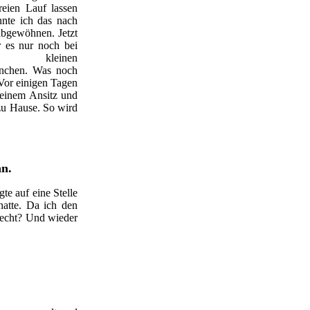
freien Lauf lassen
nnte ich das nach
bgewöhnen. Jetzt
r es nur noch bei
kleinen
nchen. Was noch
 Vor einigen Tagen
seinem Ansitz und
 zu Hause. So wird
n.
te auf eine Stelle
hatte. Da ich den
 Hecht? Und wieder
e