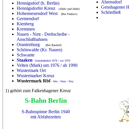
Ahrensdorf
Hennigsdorf (b. Berlin)
Genshagener H
Hennigsdorfer Kreuz
(Ahdw und Ahdo)
Schönfließ
Hohenneuendorf West
(Bm Pankow)
Germendorf
Kienberg
Kremmen
Nauen
-
Nmt
-
Drehscheibe
-
Anschlußbahnen
Oranienburg
(Bm Basdorf)
Schönwalde (Kr. Nauen)
Schwante
Staaken
Grenzbahnhof 1976
/
vor 1976
Velten (Mark) um 1976
/
ab 1990
Wustermark Ort
Wustermarker Kreuz
Wustermark Rbf
-
Wot
-
Wmt
-
Wur
1) gehört zum Falkenhagener Kreuz
S-Bahn Berlin
S-Bahnspinne Berlin 1940
mit Abfahrzeiten