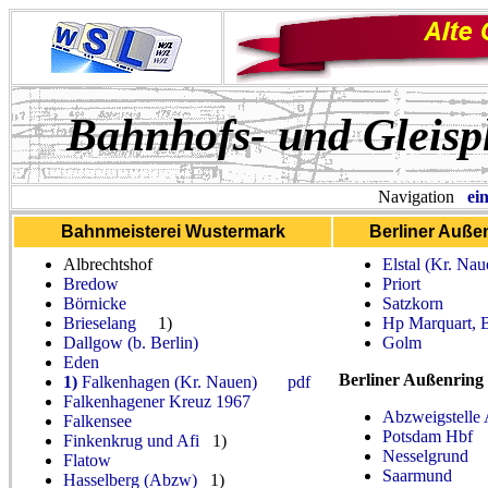
Bahnhofs- und Gleisp
Navigation
ei
Bahnmeisterei Wustermark
Berliner Außen
Albrechtshof
Elstal (Kr. Nau
Bredow
Priort
Börnicke
Satzkorn
Brieselang
1)
Hp Marquart, 
Dallgow (b. Berlin)
Golm
Eden
Berliner Außenring
1)
Falkenhagen (Kr. Nauen)
pdf
Falkenhagener Kreuz 1967
Abzweigstelle
Falkensee
Potsdam Hbf
Finkenkrug und Afi
1)
Nesselgrund
Flatow
Saarmund
Hasselberg (Abzw)
1)