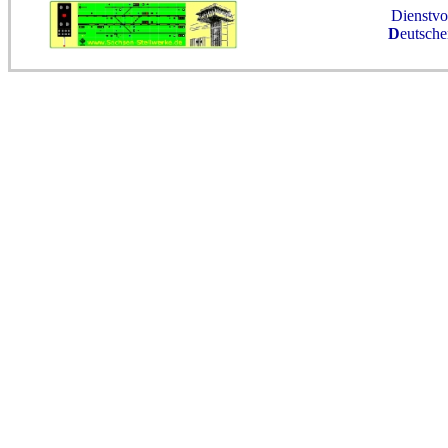
Dienstvor
D
eutsch