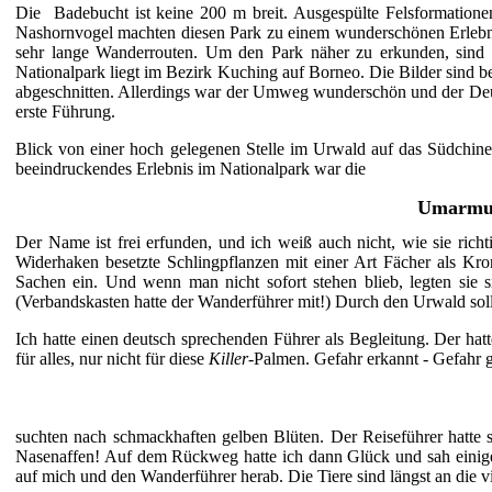
Die Badebucht ist keine 200 m breit. Ausgespülte Felsformation
Nashornvogel machten diesen Park zu einem wunderschönen Erlebnis
sehr lange Wanderrouten. Um den Park näher zu erkunden, sind a
Nationalpark liegt im Bezirk Kuching auf Borneo. Die Bilder sind
abgeschnitten. Allerdings war der Umweg wunderschön und der Deuts
erste Führung.
Blick von einer hoch gelegenen Stelle im Urwald auf das Südchine
beeindruckendes Erlebnis im Nationalpark war die
Umarmun
Der Name ist frei erfunden, und ich weiß auch nicht, wie sie richt
Widerhaken besetzte Schlingpflanzen mit einer Art Fächer als Kro
Sachen ein. Und wenn man nicht sofort stehen blieb, legten sie 
(Verbandskasten hatte der Wanderführer mit!) Durch den Urwald soll
Ich hatte einen deutsch sprechenden Führer als Begleitung. Der ha
für alles, nur nicht für diese
Killer-
Palmen. Gefahr erkannt - Gefahr 
suchten nach schmackhaften gelben Blüten. Der Reiseführer hatt
Nasenaffen! Auf dem Rückweg hatte ich dann Glück und sah einige
auf mich und den Wanderführer herab. Die Tiere sind längst an die 