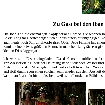
Zu Gast bei den Iban
Die Iban sind die ehemaligen Kopfjäger auf Borneo. Sie wohnen in
So ein Langhaus besteht eigentlich nur aus einem durchgängigen Ge
auch heute noch Schrumpfköpfe ihrer Opfer. Jede Familie hat eine
Familie einen etwas größeren Raum. In manchen Langhäusern gibt e
kleinen Dieselaggregat.
Ich war zum Essen eingeladen. Da darf man natürlich nicht m
Trinkwasserleitung. Nur der Häuptling hatte fließendes Wasser und
Zeiten, drehte den Messinghahn auf und es floß tatsächlich Wass
und floß durch eben einen solchen auch wieder aus dem Ausguß d
kann man fast nicht hindurchsehen, weil es auf hunderten Pfählen s