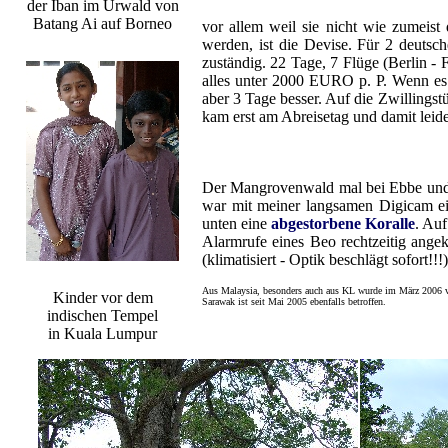
der Iban im Urwald von
Batang Ai auf Borneo
vor allem weil sie nicht wie zumeis
werden, ist die Devise. Für 2 deutsc
zuständig. 22 Tage, 7 Flüge (Berlin -
alles unter 2000 EURO p. P. Wenn es
aber 3 Tage besser. Auf die Zwillingst
kam erst am Abreisetag und damit leide
Der Mangrovenwald mal bei Ebbe und d
war mit meiner langsamen Digicam ein
unten eine
abgestorbene Koralle
. Au
Alarmrufe eines Beo rechtzeitig ange
(klimatisiert - Optik beschlägt sofort!!
Aus Malaysia, besonders auch aus KL wurde im März 2006 
Kinder vor dem
Sarawak ist seit Mai 2005 ebenfalls betroffen.
indischen Tempel
in Kuala Lumpur