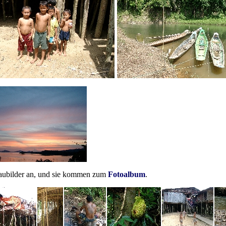
haubilder an, und sie kommen zum
Fotoalbum
.