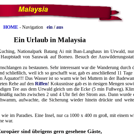
HOME
- Navigation
ein
/
aus
Ein Urlaub in Malaysia
uching, Nationalpark Batang Ai mit Iban-Langhaus im Urwald, nu
 Hauptstadt von Sarawak auf Borneo. Besuch der Auswilderungsstat
umschlangen zu bestaunen. Sehr interessant war die Wanderung durch
nd schließlich, weil ich so geschafft war, gab es anschließend 11 Tag
s am Äquator!!! Das Wasser ist so warm wie bei Muttern in der Badewan
deten Rehe auf den
Riffen
! Kokusnüsse gab es in riesigen Mengen sow
digen Tee aus dem Urwald gleich um die Ecke (5 min Fußweg). Klima
lmäßig nachts zwischen 2 und 4 Uhr fiel der Strom aus. Dann wurde 
hwamm, aufwachte, die Sicherung wieder hinein drückte und weiter
wie im Paradies. Eine Insel, nur ca 1000 x 400 m groß, mit einem w
ne war.
uropäer sind übrigens gern gesehene Gäste
,