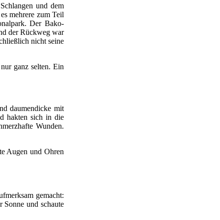
, Schlangen und dem
 es mehrere zum Teil
onalpark. Der Bako-
 und der Rückweg war
ließlich nicht seine
nur ganz selten. Ein
sind daumendicke mit
d hakten sich in die
chmerzhafte Wunden.
atte Augen und Ohren
aufmerksam gemacht:
er Sonne und schaute