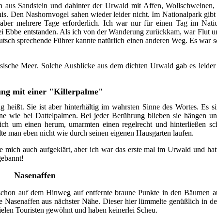
en aus Sandstein und dahinter der Urwald mit Affen, Wollschweinen
. Den Nashornvogel sahen wieder leider nicht. Im Nationalpark gibt
ber mehrere Tage erforderlich. Ich war nur für einen Tag im Nati
 bei Ebbe entstanden. Als ich von der Wanderung zurückkam, war Flut
ch sprechende Führer kannte natürlich einen anderen Weg. Es war sch
sische Meer. Solche Ausblicke aus dem dichten Urwald gab es leider 
g mit einer "Killerpalme"
ig heißt. Sie ist aber hinterhältig im wahrsten Sinne des Wortes. Es 
ne wie bei Dattelpalmen. Bei jeder Berührung blieben sie hängen un
sich um einen herum, umarmten einen regelrecht und hinterließen s
te man eben nicht wie durch seinen eigenen Hausgarten laufen.
tte mich auch aufgeklärt, aber ich war das erste mal im Urwald und h
gebannt!
Nasenaffen
e schon auf dem Hinweg auf entfernte braune Punkte in den Bäumen 
 Nasenaffen aus nächster Nähe. Dieser hier lümmelte genüßlich in d
vielen Touristen gewöhnt und haben keinerlei Scheu.