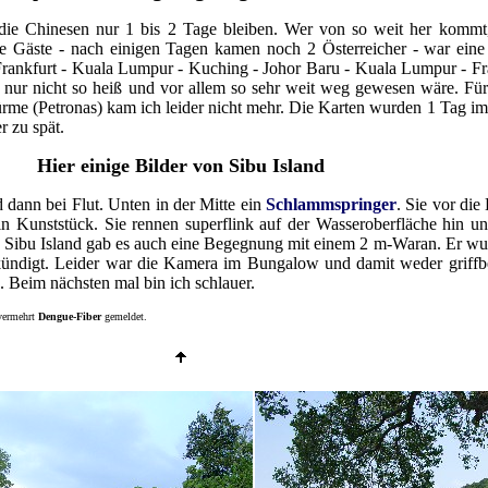
t die Chinesen nur 1 bis 2 Tage bleiben. Wer von so weit her kommt
he Gäste - nach einigen Tagen kamen noch 2 Österreicher - war ein
 Frankfurt - Kuala Lumpur - Kuching - Johor Baru - Kuala Lumpur - Fra
 nur nicht so heiß und vor allem so sehr weit weg gewesen wäre. Fü
ürme (Petronas) kam ich leider nicht mehr. Die Karten wurden 1 Tag im
r zu spät.
Hier einige Bilder von Sibu Island
ann bei Flut. Unten in der Mitte ein
Schlammspringer
. Sie vor di
 Kunststück. Sie rennen superflink auf der Wasseroberfläche hin un
f Sibu Island gab es auch eine Begegnung mit einem 2 m-Waran. Er wu
kündigt. Leider war die Kamera im Bungalow und damit weder griffb
!). Beim nächsten mal bin ich schlauer.
vermehrt
Dengue-Fiber
gemeldet.