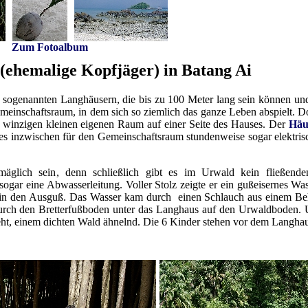
Zum Fotoalbum
 (ehemalige Kopfjäger) in Batang Ai
 sogenannten Langhäusern, die bis zu 100 Meter lang sein können und
meinschaftsraum, in dem sich so ziemlich das ganze Leben abspielt. D
n winzigen kleinen eigenen Raum auf einer Seite des Hauses. Der
Häu
s inzwischen für den Gemeinschaftsraum stundenweise sogar elektris
äglich sein, denn schließlich gibt es im Urwald kein fließende
 sogar eine Abwasserleitung. Voller Stolz zeigte er ein gußeisernes 
er in den Ausguß. Das Wasser kam durch einen Schlauch aus einem B
urch den Bretterfußboden unter das Langhaus auf den Urwaldboden.
teht, einem dichten Wald ähnelnd. Die 6 Kinder stehen vor dem Langha